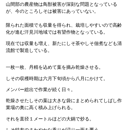
山間部の農産物は鳥獣被害が深刻な問題となっている
が、今のところしそは被害にあっていない。
限られた面積でも収量を得られ、栽培しやすいので高齢
化が進む汗見川地域では有望作物となっている。
現在では収量も増え、新たにしそ茶やしそ佃煮なども清
流館で製造している。
一枚一枚、丹精を込めて葉を摘み乾燥させる。
しその収穫時期は六月下旬頃から八月にかけて。
メンバー総出で作業が続く日々。
乾燥させたしその葉は大きな袋にまとめられてしばし作
業場の奥に高く積み上げられる。
それを直径１メートルほどの大鍋で炒る。
しそ特有のさわやかな香りが辺り一面を覆う。